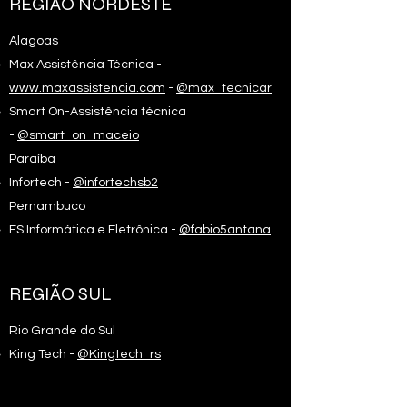
REGIÃO NORDESTE
Alagoas
Max Assistência Técnica -
www.maxassistencia.com
-
@max_tecnicar
Smart On-Assistência técnica
-
@smart_on_maceio
Paraíba​​
Infortech -
@infortechsb2
Pernambuco
FS Informática e Eletrônica -
@fabio5antana
REGIÃO SUL
Rio Grande do Sul
King Tech -
@Kingtech_rs​