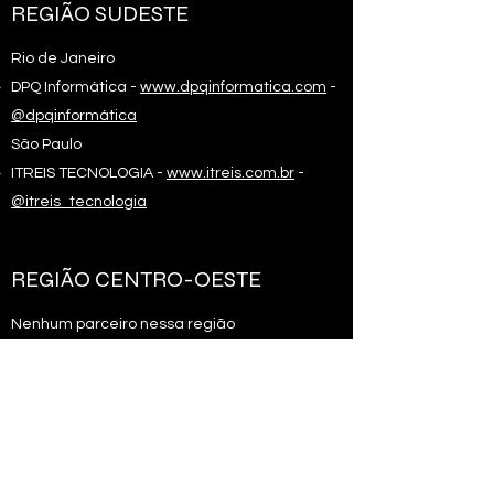
REGIÃO SUDESTE
Rio de Janeiro
DPQ Informática -
www.dpqinformatica.com
-
@dpqinformática​
São Paulo
ITREIS TECNOLOGIA -
www.itreis.com.br
-
@itreis_tecnologia
REGIÃO CENTRO-OESTE
Nenhum parceiro nessa região
Essa página contém apenas indicações,
não nos responsabilizamos pelos serviços
prestados pelos técnicos parceiros.