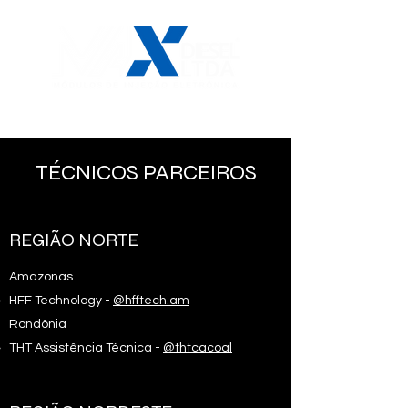
TÉCNICOS PARCEIROS
REGIÃO NORTE
Amazonas
HFF Technology -
@hfftech.am
Rondônia
THT Assistência Técnica -
@thtcacoal